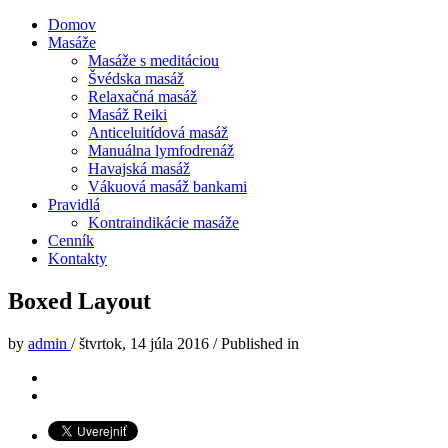
Domov
Masáže
Masáže s meditáciou
Švédska masáž
Relaxačná masáž
Masáž Reiki
Anticeluitídová masáž
Manuálna lymfodrenáž
Havajská masáž
Vákuová masáž bankami
Pravidlá
Kontraindikácie masáže
Cenník
Kontakty
Boxed Layout
by
admin
/
štvrtok, 14 júla 2016
/
Published in